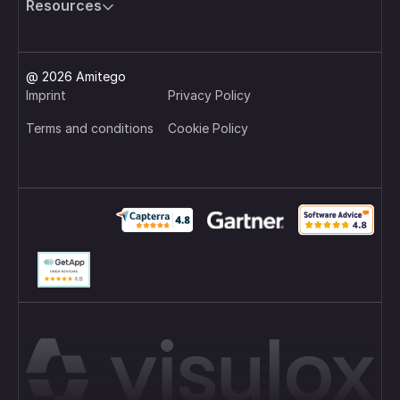
and security at all times.
Resources
@ 2026 Amitego
Imprint
Privacy Policy
Terms and conditions
Cookie Policy