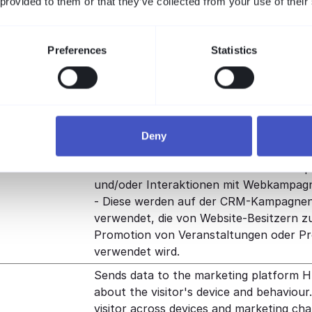
 provided to them or that they’ve collected from your use of their
Betreiber für internes Analytics verwend
Preferences
Statistics
uchern auf Webseiten zu folgen. Die Absicht ist, Anzeig
oller für Publisher und werbetreibende Drittparteien sind
Deny
Zweck
Sammelt Informationen über Benutzerp
und/oder Interaktionen mit Webkampag
- Diese werden auf der CRM-Kampagne
verwendet, die von Website-Besitzern z
Promotion von Veranstaltungen oder P
verwendet wird.
Sends data to the marketing platform 
about the visitor's device and behaviour
visitor across devices and marketing cha