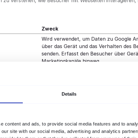
rn zu verstehen, wie Besucher mit Webseiten interagiere
Zweck
Wird verwendet, um Daten zu Google An
über das Gerät und das Verhalten des B
senden. Erfasst den Besucher über Ger
Marketingkanäle hinweg.
Wird verwendet, um Daten zu Google An
über das Gerät und das Verhalten des B
senden. Erfasst den Besucher über Ger
Marketingkanäle hinweg.
Details
Registriert statistische Daten über das 
der Besucher auf der Website. Wird vom
Betreiber für internes Analytics verwend
e content and ads, to provide social media features and to analy
Registriert statistische Daten über das 
 our site with our social media, advertising and analytics partn
der Besucher auf der Website. Wird vom