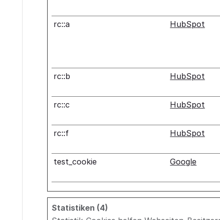
rc::a
HubSpot
rc::b
HubSpot
rc::c
HubSpot
rc::f
HubSpot
test_cookie
Google
Statistiken (4)