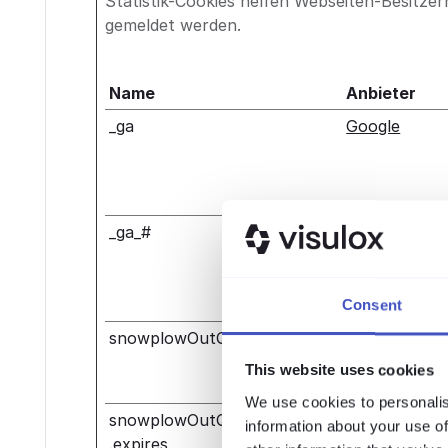
Statistik-Cookies helfen Webseiten-Besitze
gemeldet werden.
Name
Anbieter
_ga
Google
_ga_#
Google
Consent
snowplowOutQueue_#_post2
Capterra
This website uses cookies
We use cookies to personalis
snowplowOutQueue_#_post2
Capterra
information about your use of
.expires