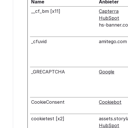
Name
Anbieter
__cf_bm [x11]
Capterra
HubSpot
hs-banner.c
_cfuvid
amitego.com
_GRECAPTCHA
Google
CookieConsent
Cookiebot
cookietest [x2]
assets.storyl
HubSpot