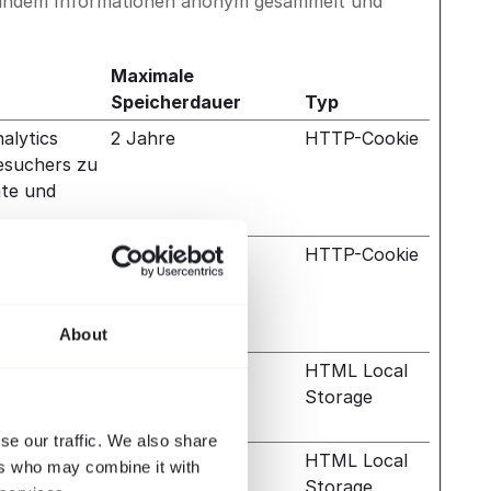
n, indem Informationen anonym gesammelt und
Maximale
Speicherdauer
Typ
alytics
2 Jahre
HTTP-Cookie
esuchers zu
äte und
alytics
2 Jahre
HTTP-Cookie
esuchers zu
äte und
About
Verhalten
Beständig
HTML Local
 Website-
Storage
et.
se our traffic. We also share
Verhalten
Beständig
HTML Local
ers who may combine it with
 Website-
Storage