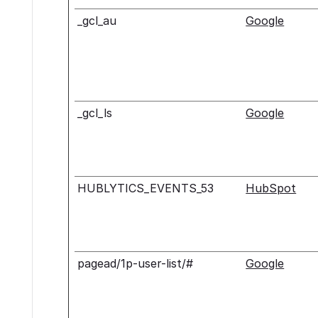
_gcl_au
Google
_gcl_ls
Google
HUBLYTICS_EVENTS_53
HubSpot
pagead/1p-user-list/#
Google