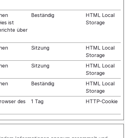
chen
Beständig
HTML Local
es ist
Storage
erichte über
chen
Sitzung
HTML Local
Storage
chen
Sitzung
HTML Local
Storage
chen
Beständig
HTML Local
Storage
rowser des
1 Tag
HTTP-Cookie