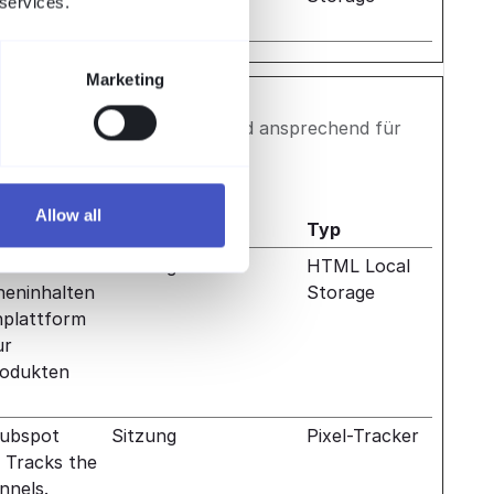
 services.
et.
Marketing
en zu zeigen, die relevant und ansprechend für
.
Maximale
Allow all
Speicherdauer
Typ
räferenzen
Sitzung
HTML Local
neninhalten
Storage
nplattform
ur
rodukten
Hubspot
Sitzung
Pixel-Tracker
. Tracks the
nnels.