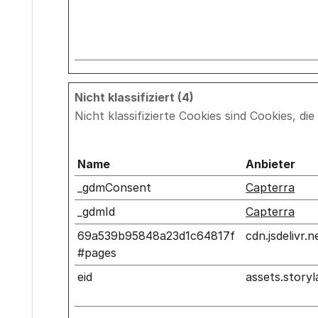
Nicht klassifiziert (4)
Nicht klassifizierte Cookies sind Cookies, d
Name
Anbieter
_gdmConsent
Capterra
_gdmId
Capterra
69a539b95848a23d1c64817f
cdn.jsdelivr.n
#pages
eid
assets.storyl