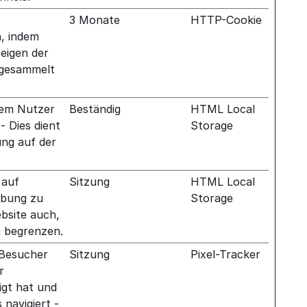
3 Monate
HTTP-Cookie
, indem
eigen der
 gesammelt
dem Nutzer
Beständig
HTML Local
 Dies dient
Storage
ng auf der
 auf
Sitzung
HTML Local
rbung zu
Storage
ebsite auch,
u begrenzen.
 Besucher
Sitzung
Pixel-Tracker
r
igt hat und
navigiert -