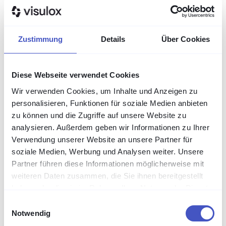
einziger, an dem Identität, Berechtigung und
Nachweis zusammenlaufen. Das ist im Kern
gelebtes
Privileged Access Management
.
Zustimmung
Details
Über Cookies
Intern und
Diese Webseite verwendet Cookies
extern über
Wir verwenden Cookies, um Inhalte und Anzeigen zu
personalisieren, Funktionen für soziale Medien anbieten
zu können und die Zugriffe auf unsere Website zu
denselben Weg
analysieren. Außerdem geben wir Informationen zu Ihrer
Verwendung unserer Website an unsere Partner für
soziale Medien, Werbung und Analysen weiter. Unsere
Partner führen diese Informationen möglicherweise mit
Der größte praktische Gewinn: interne
weiteren Daten zusammen, die Sie ihnen bereitgestellt
Administratoren und externe Dienstleister nutzen
haben oder die sie im Rahmen Ihrer Nutzung der Dienste
dasselbe Tor. Der externe Wartungstechniker
gesammelt haben.
Einwilligungsauswahl
bekommt keinen VPN-Zugang ins Netz mehr,
Notwendig
sondern einen zeitlich begrenzten,