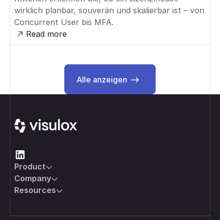
wirklich planbar, souverän und skalierbar ist – von
Concurrent User bis MFA.
Read more
Alle anzeigen
Alle anzeigen
Footer
Product
Company
Resources