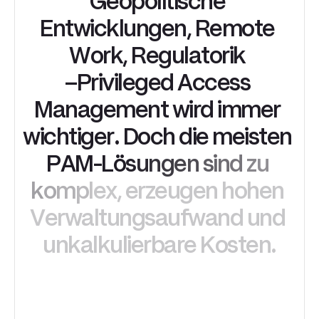
G
e
o
p
o
l
i
t
i
s
c
h
e
E
n
t
w
i
c
k
l
u
n
g
e
n
,
R
e
m
o
t
e
W
o
r
k
,
R
e
g
u
l
a
t
o
r
i
k
–
P
r
i
v
i
l
e
g
e
d
A
c
c
e
s
s
M
a
n
a
g
e
m
e
n
t
w
i
r
d
i
m
m
e
r
w
i
c
h
t
i
g
e
r
.
D
o
c
h
d
i
e
m
e
i
s
t
e
n
P
A
M
-
L
ö
s
u
n
g
e
n
s
i
n
d
z
u
k
o
m
p
l
e
x
,
e
r
z
e
u
g
e
n
h
o
h
e
n
V
e
r
w
a
l
t
u
n
g
s
a
u
f
w
a
n
d
u
n
d
u
n
k
a
l
k
u
l
i
e
r
b
a
r
e
K
o
s
t
e
n
.