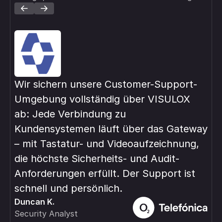
Wir sichern unsere Customer-Support-
Mi
Umgebung vollständig über VISULOX
pri
ab: Jede Verbindung zu
Inf
Kundensystemen läuft über das Gateway
ver
– mit Tastatur- und Videoaufzeichnung,
ste
Rob
die höchste Sicherheits- und Audit-
IT 
Anforderungen erfüllt. Der Support ist
schnell und persönlich.
Duncan K.
Security Analyst