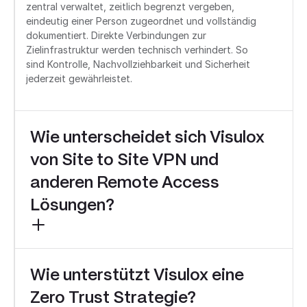
zentral verwaltet, zeitlich begrenzt vergeben,
eindeutig einer Person zugeordnet und vollständig
dokumentiert. Direkte Verbindungen zur
Zielinfrastruktur werden technisch verhindert. So
sind Kontrolle, Nachvollziehbarkeit und Sicherheit
jederzeit gewährleistet.
Wie unterscheidet sich Visulox
von Site to Site VPN und
anderen Remote Access
Lösungen?
Wie unterstützt Visulox eine
Herkömmliche VPN-Lösungen gewähren
weitreichenden Netzwerkzugriff ohne eine
Zero Trust Strategie?
feingranulare Kontrolle. Klassische PAM-Lösungen