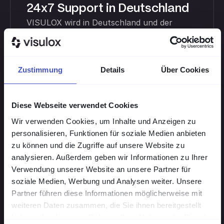
24x7 Support in Deutschland
VISULOX wird in Deutschland und der
Schweiz entwickelt und betrieben. Der
deutschsprachige Support begleitet nicht
nur den Betrieb, sondern unterstützt aktiv
bei Onboarding, Proof-of-Concepts und
Zustimmung
Details
Über Cookies
Pilotprojekten. Für sicherheitskritische
Themen steht jederzeit ein erreichbarer
Diese Webseite verwendet Cookies
Ansprechpartner zur Verfügung.
Wir verwenden Cookies, um Inhalte und Anzeigen zu
personalisieren, Funktionen für soziale Medien anbieten
zu können und die Zugriffe auf unsere Website zu
analysieren. Außerdem geben wir Informationen zu Ihrer
Verwendung unserer Website an unsere Partner für
soziale Medien, Werbung und Analysen weiter. Unsere
Individuelle Anpassbarkeit
Partner führen diese Informationen möglicherweise mit
weiteren Daten zusammen, die Sie ihnen bereitgestellt
Die mandantenfähige, skalierbare
haben oder die sie im Rahmen Ihrer Nutzung der Dienste
Architektur lässt sich flexibel an interne