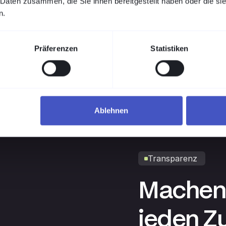
 Daten zusammen, die Sie ihnen bereitgestellt haben oder die s
rategie ergänzt die
n.
tt sie zu ersetzen.
ter. So wird Zero Trust
r.
Präferenzen
Statistiken
nd OT-Systeme
bride Umgebungen
auprojekt
Ablehnen
Transparenz
Machen 
jeden Zu