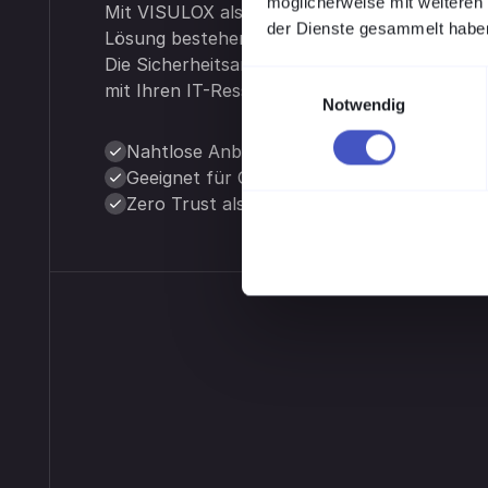
möglicherweise mit weiteren
Mit VISULOX als Baustein Ihrer Zero Trust St
der Dienste gesammelt habe
Lösung bestehende Systeme und Prozesse, sta
Die Sicherheitsarchitektur wächst gezielt wei
Einwilligungsauswahl
mit Ihren IT-Ressourcen realistisch umsetzba
Notwendig
Nahtlose Anbindung an bestehende IT- u
Geeignet für On-Premise-, Cloud- und hy
Zero Trust als Erweiterung, nicht als Umb