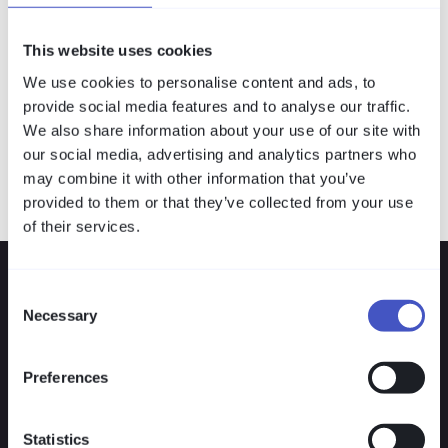
video recording that meets the highest
security and audit standards. Support is
This website uses cookies
quick and personal.
We use cookies to personalise content and ads, to
provide social media features and to analyse our traffic.
Duncan K.
We also share information about your use of our site with
Security Analyst
our social media, advertising and analytics partners who
may combine it with other information that you’ve
provided to them or that they’ve collected from your use
of their services.
Consent
Die Lösung: VISULOX
Necessary
Selection
Privilegierte Zugänge
zentral schützen mit
Preferences
VISULOX
Statistics