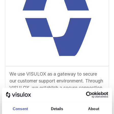
We use VISULOX as a gateway to secure
our customer support environment. Through
VISULOX, we establish a secure connection
with our customers to assist them in
implementing our products. VISULOX
provides a secure method with key and
Consent
Details
About