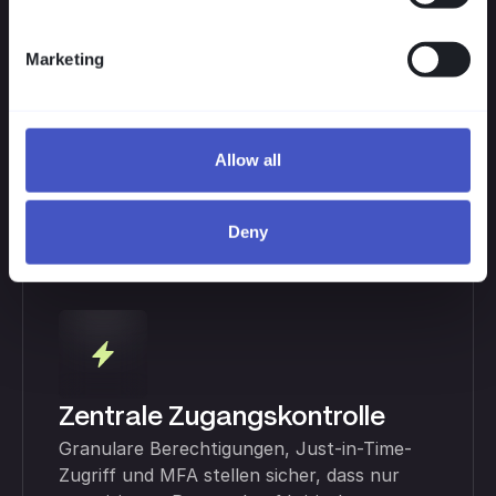
Marketing
VISULOX bündelt jeden privilegierten Zugriff auf
Verwaltungssysteme - granular geregelt,
manipulationssicher dokumentiert und agentenlos.
So schützen Sie sensible Daten und erfüllen
Allow all
Vorgaben zugleich.
Deny
Zentrale Zugangskontrolle
Granulare Berechtigungen, Just-in-Time-
Zugriff und MFA stellen sicher, dass nur