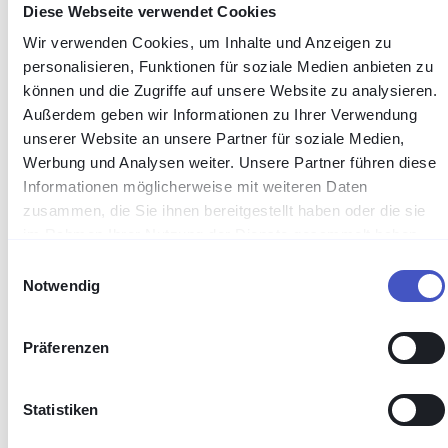
Diese Webseite verwendet Cookies
Wir verwenden Cookies, um Inhalte und Anzeigen zu
personalisieren, Funktionen für soziale Medien anbieten zu
Herausforderung
können und die Zugriffe auf unsere Website zu analysieren.
Magnet-Schultz benötigt einen
Außerdem geben wir Informationen zu Ihrer Verwendung
gesicherten, von außen erreichbaren
unserer Website an unsere Partner für soziale Medien,
Zugriff auf zentrale Systeme – kompakt im
Werbung und Analysen weiter. Unsere Partner führen diese
Betrieb, aber zuverlässig verfügbar.
Informationen möglicherweise mit weiteren Daten
Gefragt war eine Lösung, die vollen
zusammen, die Sie ihnen bereitgestellt haben oder die sie
Funktionsumfang bietet, sich sicher ins
im Rahmen Ihrer Nutzung der Dienste gesammelt haben.
Internet exponieren lässt und über viele
Einwilligungsauswahl
Jahre hinweg gepflegt und aktuell gehalten
Notwendig
wird.
Präferenzen
Statistiken
Lösung