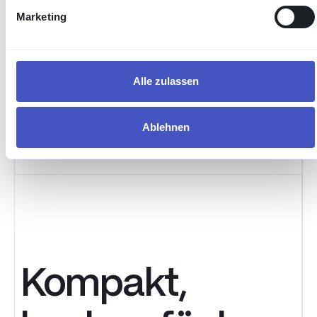
Magnet-Schultz benötigt einen
Marketing
gesicherten, von außen erreichbaren
Zugriff auf zentrale Systeme – kompakt im
Betrieb, aber zuverlässig verfügbar. Gefragt
war eine Lösung, die vollen
Alle zulassen
Funktionsumfang bietet, sich sicher ins
Internet exponieren lässt und über viele
Jahre hinweg gepflegt und aktuell gehalten
Ablehnen
wird.
Kompakt,