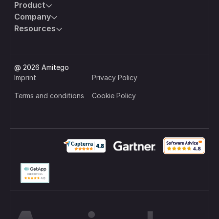
Product
wie Vodafone, Merck und Thyssengas betreiben
Company
VISULOX erfolgreich im unternehmensweiten Einsatz.
Resources
@ 2026 Amitego
Imprint
Privacy Policy
Terms and conditions
Cookie Policy