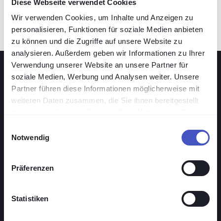
Diese Webseite verwendet Cookies
Security Analyst
Wir verwenden Cookies, um Inhalte und Anzeigen zu
personalisieren, Funktionen für soziale Medien anbieten
zu können und die Zugriffe auf unsere Website zu
analysieren. Außerdem geben wir Informationen zu Ihrer
Verwendung unserer Website an unsere Partner für
soziale Medien, Werbung und Analysen weiter. Unsere
Die Lösung: VISULOX
Partner führen diese Informationen möglicherweise mit
Privilegierte Zugänge
weiteren Daten zusammen, die Sie ihnen bereitgestellt
haben oder die sie im Rahmen Ihrer Nutzung der Dienste
zentral schützen mit
gesammelt haben.
Einwilligungsauswahl
VISULOX
Notwendig
Präferenzen
VISULOX bündelt jeden privilegierten Zugriff auf
Ihre Netzinfrastruktur - granular geregelt,
Statistiken
auditfest dokumentiert und agentenlos. So
schützen Sie kritische Netze und erfüllen