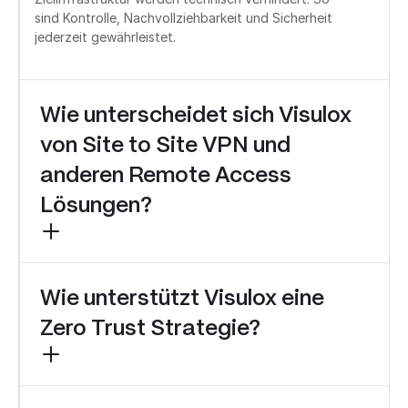
sind Kontrolle, Nachvollziehbarkeit und Sicherheit
jederzeit gewährleistet.
Wie unterscheidet sich Visulox
von Site to Site VPN und
anderen Remote Access
Lösungen?
Wie unterstützt Visulox eine
Herkömmliche VPN-Lösungen gewähren
weitreichenden Netzwerkzugriff ohne eine
Zero Trust Strategie?
feingranulare Kontrolle. Klassische PAM-Lösungen
sind häufig komplex, kostenintensiv und vor allem für
interne Benutzer ausgelegt. VISULOX vereint die
Vorteile beider Ansätze: eine Gateway-Architektur