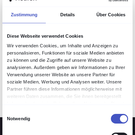
Jede Verbindung zu Kundensystemen läuft
über das Gateway – mit Tastatur- und
Zustimmung
Details
Über Cookies
Videoaufzeichnung, die höchste Sicherheits-
und Audit-Anforderungen erfüllt. Der
Diese Webseite verwendet Cookies
Support ist schnell und persönlich.
Wir verwenden Cookies, um Inhalte und Anzeigen zu
personalisieren, Funktionen für soziale Medien anbieten
Duncan K.
zu können und die Zugriffe auf unsere Website zu
Security Analyst
analysieren. Außerdem geben wir Informationen zu Ihrer
Verwendung unserer Website an unsere Partner für
soziale Medien, Werbung und Analysen weiter. Unsere
Partner führen diese Informationen möglicherweise mit
weiteren Daten zusammen, die Sie ihnen bereitgestellt
haben oder die sie im Rahmen Ihrer Nutzung der Dienste
gesammelt haben.
Einwilligungsauswahl
Notwendig
Die Lösung: VISULOX