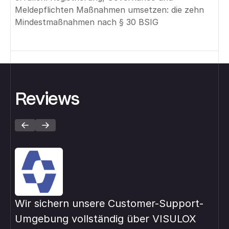
Meldepflichten Maßnahmen umsetzen: die zehn
Mindestmaßnahmen nach § 30 BSIG
Reviews
Wir sichern unsere Customer-Support-
Mi
Umgebung vollständig über VISULOX
pri