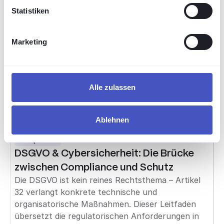
Statistiken
IND.3.2 abdeckt
Der BSI-Baustein IND.3.2 stellt klare
Anforderungen an die Fernwartung in der OT.
Marketing
Dieses Whitepaper stellt sie den Fähigkeiten von
VISULOX gegenüber mit einer ehrlichen
Abdeckungsmatrix: technisch direkt abgedeckt,
unterstützt oder organisatorisch beim Betreiber.
Alle zulassen
Inklusive Ausblick auf IT-Grundschutz++ (2026).
Read more
Ablehnen
Compliance
DSGVO & Cybersicherheit: Die Brücke
zwischen Compliance und Schutz
Die DSGVO ist kein reines Rechtsthema – Artikel
32 verlangt konkrete technische und
organisatorische Maßnahmen. Dieser Leitfaden
übersetzt die regulatorischen Anforderungen in