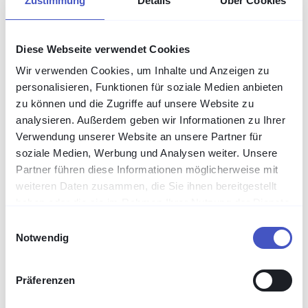
Zustimmung
Details
Über Cookies
Expertenwissen, Praxistipps und aktuelle Trends
rund um PAM, Compliance und sichere Remote-
Diese Webseite verwendet Cookies
Arbeit – direkt vom amitego-Team.
Wir verwenden Cookies, um Inhalte und Anzeigen zu
personalisieren, Funktionen für soziale Medien anbieten
zu können und die Zugriffe auf unsere Website zu
analysieren. Außerdem geben wir Informationen zu Ihrer
Verwendung unserer Website an unsere Partner für
soziale Medien, Werbung und Analysen weiter. Unsere
Partner führen diese Informationen möglicherweise mit
weiteren Daten zusammen, die Sie ihnen bereitgestellt
haben oder die sie im Rahmen Ihrer Nutzung der Dienste
gesammelt haben.
Einwilligungsauswahl
Notwendig
Compliance
Präferenzen
Sichere Fernwartung im industriellen
Umfeld: Was VISULOX gegenüber BSI