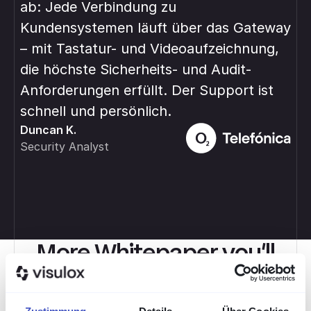
ab: Jede Verbindung zu
Inf
Kundensystemen läuft über das Gateway
ver
– mit Tastatur- und Videoaufzeichnung,
ste
Rob
die höchste Sicherheits- und Audit-
IT 
Anforderungen erfüllt. Der Support ist
schnell und persönlich.
Duncan K.
Security Analyst
More Whitepaper you’ll
find valuable