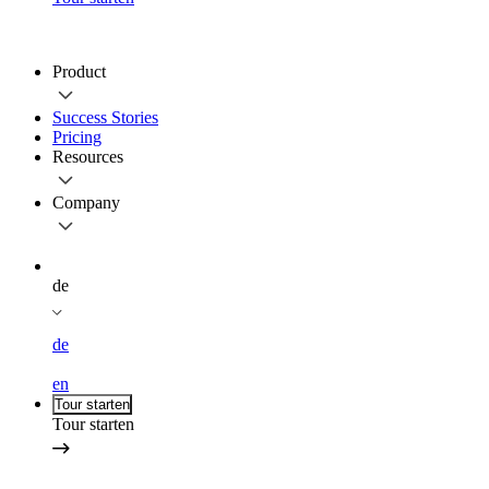
Product
Success Stories
Pricing
Resources
Company
de
de
en
Tour starten
Tour starten