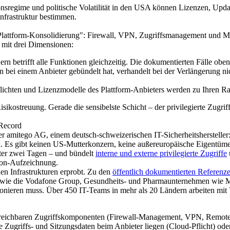
nsregime und politische Volatilität in den USA können Lizenzen, Updat
infrastruktur bestimmen.
Plattform-Konsolidierung": Firewall, VPN, Zugriffsmanagement und Mon
ko mit drei Dimensionen:
rn betrifft alle Funktionen gleichzeitig. Die dokumentierten Fälle ob
en bei einem Anbieter gebündelt hat, verhandelt bei der Verlängerung 
ichten und Lizenzmodelle des Plattform-Anbieters werden zu Ihren R
Risikostreuung. Gerade die sensibelste Schicht – der privilegierte Zugri
 Record
amitego AG, einem deutsch-schweizerischen IT-Sicherheitshersteller: P
aax. Es gibt keinen US-Mutterkonzern, keine außereuropäische Eigent
nter zwei Tagen – und bündelt
interne und externe privilegierte Zugriffe
sion-Aufzeichnung.
hen Infrastrukturen erprobt. Zu den
öffentlich dokumentierten Referenz
e wie die Vodafone Group, Gesundheits- und Pharmaunternehmen wie 
ionieren muss. Über 450 IT-Teams in mehr als 20 Ländern arbeiten m
 erreichbaren Zugriffskomponenten (Firewall-Management, VPN, Remote
e Zugriffs- und Sitzungsdaten beim Anbieter liegen (Cloud-Pflicht) ode