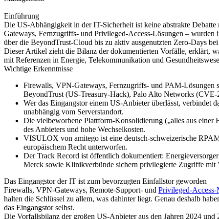
Einführung
Die US-Abhängigkeit in der IT-Sicherheit ist keine abstrakte Debatte
Gateways, Fernzugriffs- und Privileged-Access-Lösungen – wurden i
über die BeyondTrust-Cloud bis zu aktiv ausgenutzten Zero-Days bei
Dieser Artikel zieht die Bilanz der dokumentierten Vorfälle, erklärt
mit Referenzen in Energie, Telekommunikation und Gesundheitswesen
Wichtige Erkenntnisse
Firewalls, VPN-Gateways, Fernzugriffs- und PAM-Lösungen sin
BeyondTrust (US-Treasury-Hack), Palo Alto Networks (CVE-202
Wer das Eingangstor einem US-Anbieter überlässt, verbindet
unabhängig vom Serverstandort.
Die vielbeworbene Plattform-Konsolidierung („alles aus einer H
des Anbieters und hohe Wechselkosten.
VISULOX von amitego ist eine deutsch-schweizerische RPAM-Lös
europäischem Recht unterworfen.
Der Track Record ist öffentlich dokumentiert: Energieverso
Merck sowie Klinikverbünde sichern privilegierte Zugriffe m
Das Eingangstor der IT ist zum bevorzugten Einfallstor geworden
Firewalls, VPN-Gateways, Remote-Support- und
Privileged-Access
halten die Schlüssel zu allem, was dahinter liegt. Genau deshalb haben
das Eingangstor selbst.
Die Vorfallsbilanz der großen US-Anbieter aus den Jahren 2024 und 20