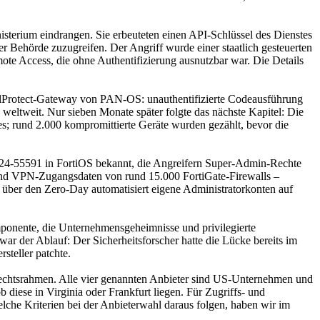
erium eindrangen. Sie erbeuteten einen API-Schlüssel des Dienstes
hörde zuzugreifen. Der Angriff wurde einer staatlich gesteuerten
te Access, die ohne Authentifizierung ausnutzbar war. Die Details
alProtect-Gateway von PAN-OS: unauthentifizierte Codeausführung
 weltweit. Nur sieben Monate später folgte das nächste Kapitel: Die
rund 2.000 kompromittierte Geräte wurden gezählt, bevor die
2024-55591 in FortiOS bekannt, die Angreifern Super-Admin-Rechte
n und VPN-Zugangsdaten von rund 15.000 FortiGate-Firewalls –
 über den Zero-Day automatisiert eigene Administratorkonten auf
mponente, die Unternehmensgeheimnisse und privilegierte
ar der Ablauf: Der Sicherheitsforscher hatte die Lücke bereits im
steller patchte.
 Rechtsrahmen. Alle vier genannten Anbieter sind US-Unternehmen und
diese in Virginia oder Frankfurt liegen. Für Zugriffs- und
elche Kriterien bei der Anbieterwahl daraus folgen, haben wir im