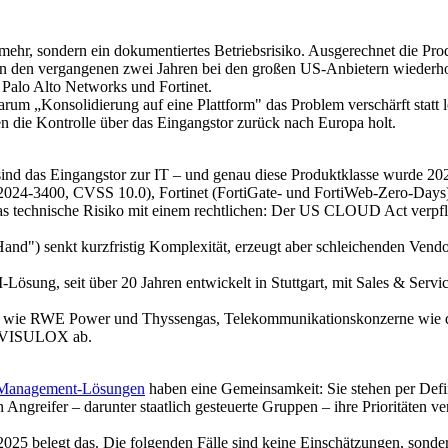
 mehr, sondern ein dokumentiertes Betriebsrisiko. Ausgerechnet die Pr
n den vergangenen zwei Jahren bei den großen US-Anbietern wiederholt
 Palo Alto Networks und Fortinet.
, warum „Konsolidierung auf eine Plattform" das Problem verschärft sta
 die Kontrolle über das Eingangstor zurück nach Europa holt.
d das Eingangstor zur IT – und genau diese Produktklasse wurde 2024/
4-3400, CVSS 10.0), Fortinet (FortiGate- und FortiWeb-Zero-Days), 
 das technische Risiko mit einem rechtlichen: Der US CLOUD Act ver
and") senkt kurzfristig Komplexität, erzeugt aber schleichenden Vendor
ung, seit über 20 Jahren entwickelt in Stuttgart, mit Sales & Servic
rger wie RWE Power und Thyssengas, Telekommunikationskonzerne wie
it VISULOX ab.
-Management-Lösungen
haben eine Gemeinsamkeit: Sie stehen per Defi
 Angreifer – darunter staatlich gesteuerte Gruppen – ihre Prioritäten v
25 belegt das. Die folgenden Fälle sind keine Einschätzungen, sondern 