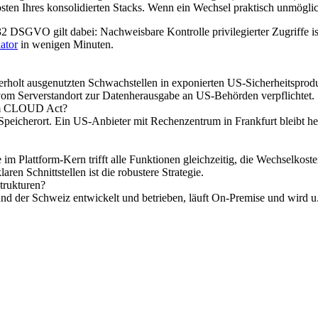
ten Ihres konsolidierten Stacks. Wenn ein Wechsel praktisch unmöglich 
2 DSGVO gilt dabei: Nachweisbare Kontrolle privilegierter Zugriffe ist
ator
in wenigen Minuten.
erholt ausgenutzten Schwachstellen in exponierten US-Sicherheitsprod
m Serverstandort zur Datenherausgabe an US-Behörden verpflichtet.
dem CLOUD Act?
eicherort. Ein US-Anbieter mit Rechenzentrum in Frankfurt bleibt he
le im Plattform-Kern trifft alle Funktionen gleichzeitig, die Wechselko
en Schnittstellen ist die robustere Strategie.
strukturen?
und der Schweiz entwickelt und betrieben, läuft On-Premise und wir