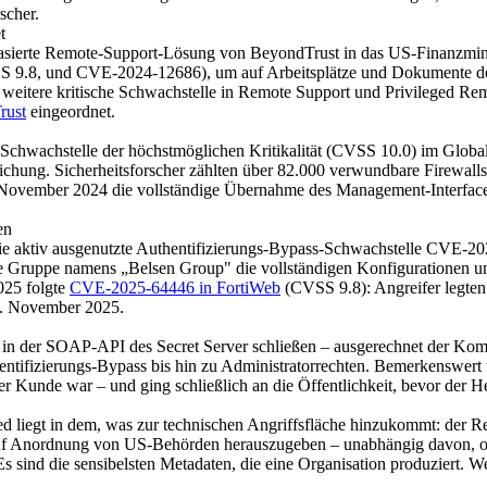
scher.
t
sierte Remote-Support-Lösung von BeyondTrust in das US-Finanzminist
.8, und CVE-2024-12686), um auf Arbeitsplätze und Dokumente der Be
eitere kritische Schwachstelle in Remote Support und Privileged Remo
rust
eingeordnet.
Schwachstelle der höchstmöglichen Kritikalität (CVSS 10.0) im Glob
ichung. Sicherheitsforscher zählten über 82.000 verwundbare Firewalls
ember 2024 die vollständige Übernahme des Management-Interfaces; 
en
e die aktiv ausgenutzte Authentifizierungs-Bypass-Schwachstelle CVE-
e eine Gruppe namens „Belsen Group" die vollständigen Konfiguratione
025 folgte
CVE-2025-64446 in FortiWeb
(CVSS 9.8): Angreifer legten
21. November 2025.
le in der SOAP-API des Secret Server schließen – ausgerechnet der Ko
ntifizierungs-Bypass bis hin zu Administratorrechten. Bemerkenswert w
 Kunde war – und ging schließlich an die Öffentlichkeit, bevor der Her
ed liegt in dem, was zur technischen Angriffsfläche hinzukommt: der
n auf Anordnung von US-Behörden herauszugeben – unabhängig davon, ob 
s sind die sensibelsten Metadaten, die eine Organisation produziert. W