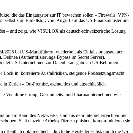
odukte, die das Eingangstor zur IT bewachen sollen – Firewalls, VPN-
 selbst zum Einfallstor: vom Angriff auf das US-Finanzministerium
tt löst – und zeigt, wie VISULOX als deutsch-schweizerische Lösung
2025 bei US-Marktführern wiederholt als Einfallstor ausgenutzt:
Delinea (Authentifizierungs-Bypass im Secret Server).
pflichtet US-Unternehmen zur Datenherausgabe an US-Behörden –
-Lock-in: korrelierte Ausfallrisiken, steigende Preissetzungsmacht
e in Zürich – On-Premise, agentenlos und ausschließlich
 die Vodafone Group, Gesundheits- und Pharmaunternehmen wie
nition am Rand des Netzwerks, sind aus dem Internet erreichbar und
erschoben. Statt einzelne Arbeitsplätze zu phishen, kompromittieren sie
öffentlich dokumentiert – durch die Hersteller selbst, durch die US-