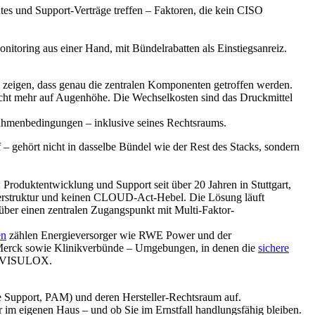
es und Support-Verträge treffen – Faktoren, die kein CISO
itoring aus einer Hand, mit Bündelrabatten als Einstiegsanreiz.
en zeigen, dass genau die zentralen Komponenten getroffen werden.
nicht mehr auf Augenhöhe. Die Wechselkosten sind das Druckmittel
ahmenbedingungen – inklusive seines Rechtsraums.
ff – gehört nicht in dasselbe Bündel wie der Rest des Stacks, sondern
roduktentwicklung und Support seit über 20 Jahren in Stuttgart,
ümerstruktur und keinen CLOUD-Act-Hebel. Die Lösung läuft
über einen zentralen Zugangspunkt mit Multi-Faktor-
en
zählen Energieversorger wie RWE Power und der
Merck sowie Klinikverbünde – Umgebungen, in denen die
sichere
it VISULOX.
 Support, PAM) und deren Hersteller-Rechtsraum auf.
r im eigenen Haus – und ob Sie im Ernstfall handlungsfähig bleiben.