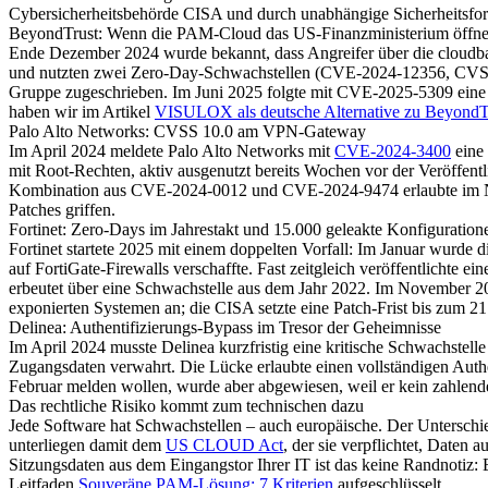
Cybersicherheitsbehörde CISA und durch unabhängige Sicherheitsfor
BeyondTrust: Wenn die PAM-Cloud das US-Finanzministerium öffne
Ende Dezember 2024 wurde bekannt, dass Angreifer über die cloudba
und nutzten zwei Zero-Day-Schwachstellen (CVE-2024-12356, CVSS 9
Gruppe zugeschrieben. Im Juni 2025 folgte mit CVE-2025-5309 eine w
haben wir im Artikel
VISULOX als deutsche Alternative zu BeyondT
Palo Alto Networks: CVSS 10.0 am VPN-Gateway
Im April 2024 meldete Palo Alto Networks mit
CVE-2024-3400
eine 
mit Root-Rechten, aktiv ausgenutzt bereits Wochen vor der Veröffentl
Kombination aus CVE-2024-0012 und CVE-2024-9474 erlaubte im Nov
Patches griffen.
Fortinet: Zero-Days im Jahrestakt und 15.000 geleakte Konfiguration
Fortinet startete 2025 mit einem doppelten Vorfall: Im Januar wurd
auf FortiGate-Firewalls verschaffte. Fast zeitgleich veröffentlicht
erbeutet über eine Schwachstelle aus dem Jahr 2022. Im November 2
exponierten Systemen an; die CISA setzte eine Patch-Frist bis zum 
Delinea: Authentifizierungs-Bypass im Tresor der Geheimnisse
Im April 2024 musste Delinea kurzfristig eine kritische Schwachstel
Zugangsdaten verwahrt. Die Lücke erlaubte einen vollständigen Authe
Februar melden wollen, wurde aber abgewiesen, weil er kein zahlender
Das rechtliche Risiko kommt zum technischen dazu
Jede Software hat Schwachstellen – auch europäische. Der Unterschi
unterliegen damit dem
US CLOUD Act
, der sie verpflichtet, Date
Sitzungsdaten aus dem Eingangstor Ihrer IT ist das keine Randnotiz: E
Leitfaden
Souveräne PAM-Lösung: 7 Kriterien
aufgeschlüsselt.