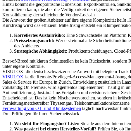
Hinzu kommt die geopolitische Dimension: Exportkontrollen, Sanktio
kontrollieren kann, die aber die Verfügbarkeit der eigenen Sicherheits
Konsolidierung: der schleichende Vendor-Lock-in
Die Antwort der großen Anbieter auf ihre eigene Komplexität heißt „
Kurzfristig wirkt das effizient. Mittelfristig entsteht ein Klumpenrisi
Korreliertes Ausfallrisiko:
Eine Schwachstelle im Plattform-Ke
Preissetzungsmacht:
Wer erst einmal alle Sicherheitsfunktion
des Anbieters.
Strategische Abhängigkeit:
Produktentscheidungen, Cloud-Pfl
Best-of-Breed mit klaren Schnittstellen ist kein Rückschritt, sondern 
unter eigene Kontrolle.
VISULOX: die deutsch-schweizerische Antwort mit belegtem Track
VISULOX
ist die Remote-Privileged-Access-Management-Lösung der 
Sales & Service für Europa in Zürich, Entwicklung zusätzlich in L
vollständig On-Premise, wird agentenlos implementiert – häufig in u
Authentifizierung, Just-in-Time-Freigaben und revisionssicherer Ses
Entscheidend ist: Das ist kein Nischenversprechen, sondern in kritisc
Fernleitungsnetzbetreiber Thyssengas, Telekommunikationskonzern
Fernwartung von OT- und Kliniksystemen
täglich nachweisbar funkt
Drei Prüffragen für Ihren Sicherheitsstack
Wo steht Ihr Eingangstor?
Listen Sie alle aus dem Internet
Was passiert bei einem Hersteller-Vorfall?
Prüfen Sie, ob Ihr