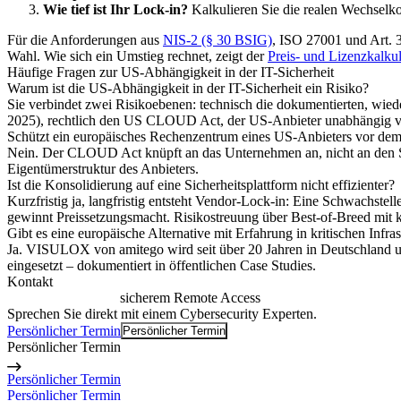
Wie tief ist Ihr Lock-in?
Kalkulieren Sie die realen Wechselkos
Für die Anforderungen aus
NIS-2 (§ 30 BSIG)
, ISO 27001 und Art. 3
Wahl. Wie sich ein Umstieg rechnet, zeigt der
Preis- und Lizenzkalkul
Häufige Fragen zur US-Abhängigkeit in der IT-Sicherheit
Warum ist die US-Abhängigkeit in der IT-Sicherheit ein Risiko?
Sie verbindet zwei Risikoebenen: technisch die dokumentierten, wied
2025), rechtlich den US CLOUD Act, der US-Anbieter unabhängig vo
Schützt ein europäisches Rechenzentrum eines US-Anbieters vor 
Nein. Der CLOUD Act knüpft an das Unternehmen an, nicht an den Sp
Eigentümerstruktur des Anbieters.
Ist die Konsolidierung auf eine Sicherheitsplattform nicht effizienter?
Kurzfristig ja, langfristig entsteht Vendor-Lock-in: Eine Schwachstel
gewinnt Preissetzungsmacht. Risikostreuung über Best-of-Breed mit klar
Gibt es eine europäische Alternative mit Erfahrung in kritischen Infra
Ja. VISULOX von amitego wird seit über 20 Jahren in Deutschland 
eingesetzt – dokumentiert in öffentlichen Case Studies.
Kontakt
Ihr direkter Weg zu
sicherem Remote Access
Sprechen Sie direkt mit einem Cybersecurity Experten.
Persönlicher Termin
Persönlicher Termin
Persönlicher Termin
Persönlicher Termin
Persönlicher Termin