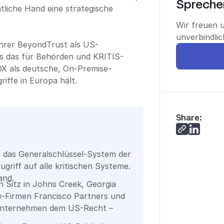
Sprechen
ntliche Hand eine strategische
.
Wir freuen u
unverbindli
ührer BeyondTrust als US-
 das für Behörden und KRITIS-
OX als deutsche, On-Premise-
griffe in Europa hält.
Share:
 das Generalschlüssel-System der
Zugriff auf alle kritischen Systeme.
and.
 Sitz in Johns Creek, Georgia
y-Firmen Francisco Partners und
s Unternehmen dem US-Recht –