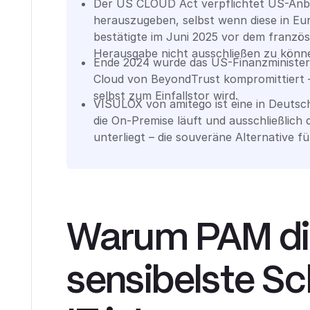
Der US CLOUD Act verpflichtet US-Anb
herauszugeben, selbst wenn diese in Eur
bestätigte im Juni 2025 vor dem französ
Herausgabe nicht ausschließen zu könn
Ende 2024 wurde das US-Finanzministe
Cloud von BeyondTrust kompromittiert –
selbst zum Einfallstor wird.
VISULOX von amitego ist eine in Deuts
die On-Premise läuft und ausschließlic
unterliegt – die souveräne Alternative 
Warum PAM di
sensibelste Sch