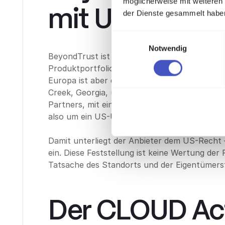
möglicherweise mit weiteren
mit US-Recht
der Dienste gesammelt habe
Einwilligungsauswahl
Notwendig
BeyondTrust ist einer der etablierten global
Produktportfolio – das steht außer Frage. En
Europa ist aber der Rechtsrahmen: BeyondTru
Creek, Georgia, und gehört mehrheitlich der 
Partners, mit einer Minderheitsbeteiligung von
also um ein US-Unternehmen unter US-Eige
Damit unterliegt der Anbieter dem US-Recht
ein. Diese Feststellung ist keine Wertung der
Tatsache des Standorts und der Eigentümers
Der CLOUD Ac