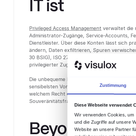
IT ist
Privileged Access Management
verwaltet die
Administrator-Zugänge, Service-Accounts, F
Dienstleister. Über diese Konten lässt sich pr
ändern, Daten exfiltrieren, Spuren verwisch
30 BSIG), ISO 27001 und die BSI-Mindeststan
privilegierter Zugriffe.
Die unbequeme Konsequenz: Die PAM-Lösung se
Zustimmung
sensibelsten Vorgänge Ihrer Organisation. We
welchem Recht der Anbieter unterliegt, ist d
Souveränitätsfrage.
Diese Webseite verwendet 
Wir verwenden Cookies, um I
BeyondTrust: 
und die Zugriffe auf unsere 
Website an unsere Partner fü