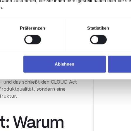
 Daten zusammen, die Sie ihnen bereitgestellt haben oder die s
srahmen
n.
Präferenzen
Statistiken
en PAM-Anbieter mit ausgereiftem
tscheidend für die Beschaffung in
st hat seinen Hauptsitz in Johns
US-Private-Equity-Firma Francisco
 Clearlake Capital. Es handelt sich
Ablehnen
ntümerschaft.
 – und das schließt den CLOUD Act
 Produktqualität, sondern eine
truktur.
t: Warum