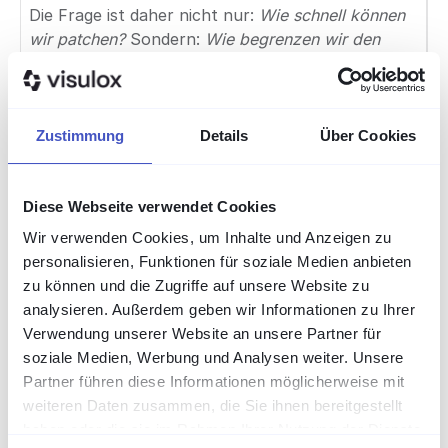
Die Frage ist daher nicht nur:
Wie schnell können
wir patchen?
Sondern:
Wie begrenzen wir den
Schaden, wenn eine CVE ausgenutzt wird, bevor
der Patch eingespielt ist?
Mehr zu verwandten
Risiken:
RDP absichern: Best Practices gegen
Remote-Desktop-Angriffe
Zustimmung
Details
Über Cookies
Wie PAM den
Diese Webseite verwendet Cookies
Wir verwenden Cookies, um Inhalte und Anzeigen zu
Blast Radius
personalisieren, Funktionen für soziale Medien anbieten
zu können und die Zugriffe auf unsere Website zu
analysieren. Außerdem geben wir Informationen zu Ihrer
einer CVE
Verwendung unserer Website an unsere Partner für
soziale Medien, Werbung und Analysen weiter. Unsere
begrenzt
Partner führen diese Informationen möglicherweise mit
weiteren Daten zusammen, die Sie ihnen bereitgestellt
haben oder die sie im Rahmen Ihrer Nutzung der Dienste