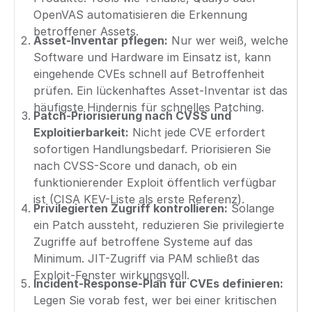
OpenVAS automatisieren die Erkennung
betroffener Assets.
Asset-Inventar pflegen:
Nur wer weiß, welche
Software und Hardware im Einsatz ist, kann
eingehende CVEs schnell auf Betroffenheit
prüfen. Ein lückenhaftes Asset-Inventar ist das
häufigste Hindernis für schnelles Patching.
Patch-Priorisierung nach CVSS und
Exploitierbarkeit:
Nicht jede CVE erfordert
sofortigen Handlungsbedarf. Priorisieren Sie
nach CVSS-Score und danach, ob ein
funktionierender Exploit öffentlich verfügbar
ist (CISA KEV-Liste als erste Referenz).
Privilegierten Zugriff kontrollieren:
Solange
ein Patch aussteht, reduzieren Sie privilegierte
Zugriffe auf betroffene Systeme auf das
Minimum. JIT-Zugriff via PAM schließt das
Exploit-Fenster wirkungsvoll.
Incident-Response-Plan für CVEs definieren:
Legen Sie vorab fest, wer bei einer kritischen