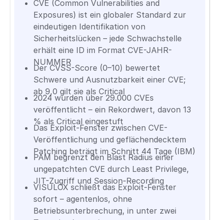
CVE (Common Vulnerabilities and
Exposures) ist ein globaler Standard zur
eindeutigen Identifikation von
Sicherheitslücken – jede Schwachstelle
erhält eine ID im Format CVE-JAHR-
NUMMER
Der CVSS-Score (0–10) bewertet
Schwere und Ausnutzbarkeit einer CVE;
ab 9,0 gilt sie als Critical
2024 wurden über 29.000 CVEs
veröffentlicht – ein Rekordwert, davon 13
% als Critical eingestuft
Das Exploit-Fenster zwischen CVE-
Veröffentlichung und geflächendecktem
Patching beträgt im Schnitt 44 Tage (IBM)
PAM begrenzt den Blast Radius einer
ungepatchten CVE durch Least Privilege,
JIT-Zugriff und Session-Recording
VISULOX schließt das Exploit-Fenster
sofort – agentenlos, ohne
Betriebsunterbrechung, in unter zwei