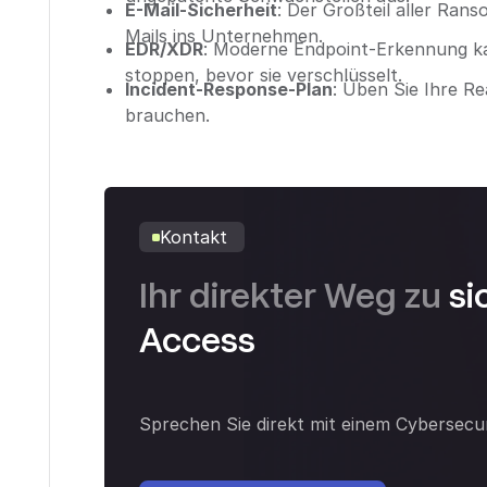
E-Mail-Sicherheit
: Der Großteil aller Ran
Mails ins Unternehmen.
EDR/XDR
: Moderne Endpoint-Erkennung ka
stoppen, bevor sie verschlüsselt.
Incident-Response-Plan
: Üben Sie Ihre Re
brauchen.
Kontakt
Ihr direkter Weg zu
s
Access
Sprechen Sie direkt mit einem Cybersecu