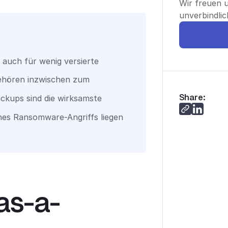
Wir freuen u
unverbindli
uch für wenig versierte
gehören inzwischen zum
Share:
ackups sind die wirksamste
nes Ransomware-Angriffs liegen
as-a-