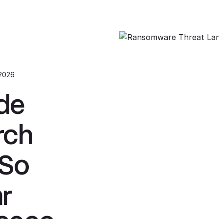
 2026
de
rch
 So
r