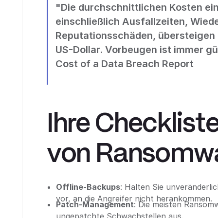
"Die durchschnittlichen Kosten e
einschließlich Ausfallzeiten, Wied
Reputationsschäden, übersteigen 
US-Dollar. Vorbeugen ist immer gün
Cost of a Data Breach Report
Ihre Checklist
von Ransomw
Offline-Backups
: Halten Sie unveränderl
vor, an die Angreifer nicht herankommen.
Patch-Management
: Die meisten Ransom
ungepatchte Schwachstellen aus.