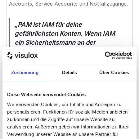
Accounts, Service-Accounts und Notfallzugänge.
„PAM ist IAM für deine
gefährlichsten Konten. Wenn IAM
ein Sicherheitsmann an der
Eingangstür ist, dann ist PAM ein
Tresor mit biometrischem Zugang,
der die Kronjuwelen schützt."
—
Zustimmung
Details
Über Cookies
Gartner Magic Quadrant for PAM
Diese Webseite verwendet Cookies
Kernfunktionen
Wir verwenden Cookies, um Inhalte und Anzeigen zu
personalisieren, Funktionen für soziale Medien anbieten
von PAM:
zu können und die Zugriffe auf unsere Website zu
analysieren. Außerdem geben wir Informationen zu Ihrer
Verwendung unserer Website an unsere Partner für